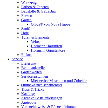
Werkzeuge
Farben & Tapeten
Baustoffe & GaLaBau
Fliesen
Garten
Q.bus® von Nova Hüppe
Sanitär
Holz
Türen & Elemente
Velux
Hörmann Haustüren
Hörmann Garagentore
Elektro
Service
Lieferung
Betontankstelle
Gartenwelten
Serviceleistungen
Mietservice Maschinen und Zubehör
Online-Artikelschaufenster
Tipps & Tricks
Kataloge
Kreative Bastelanleitungen
Angebote
Verlegehinweise & Pflegeanleitungen