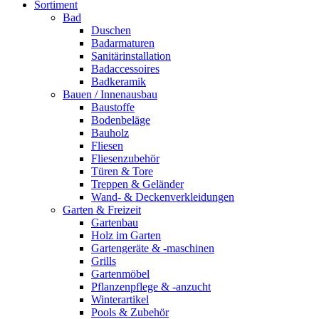
Sortiment
Bad
Duschen
Badarmaturen
Sanitärinstallation
Badaccessoires
Badkeramik
Bauen / Innenausbau
Baustoffe
Bodenbeläge
Bauholz
Fliesen
Fliesenzubehör
Türen & Tore
Treppen & Geländer
Wand- & Deckenverkleidungen
Garten & Freizeit
Gartenbau
Holz im Garten
Gartengeräte & -maschinen
Grills
Gartenmöbel
Pflanzenpflege & -anzucht
Winterartikel
Pools & Zubehör