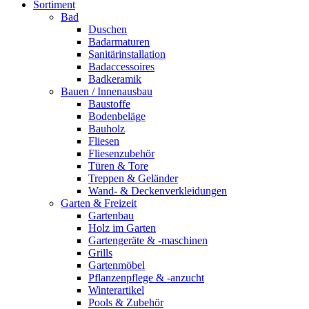
Sortiment
Bad
Duschen
Badarmaturen
Sanitärinstallation
Badaccessoires
Badkeramik
Bauen / Innenausbau
Baustoffe
Bodenbeläge
Bauholz
Fliesen
Fliesenzubehör
Türen & Tore
Treppen & Geländer
Wand- & Deckenverkleidungen
Garten & Freizeit
Gartenbau
Holz im Garten
Gartengeräte & -maschinen
Grills
Gartenmöbel
Pflanzenpflege & -anzucht
Winterartikel
Pools & Zubehör