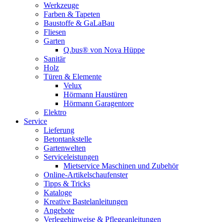
Werkzeuge
Farben & Tapeten
Baustoffe & GaLaBau
Fliesen
Garten
Q.bus® von Nova Hüppe
Sanitär
Holz
Türen & Elemente
Velux
Hörmann Haustüren
Hörmann Garagentore
Elektro
Service
Lieferung
Betontankstelle
Gartenwelten
Serviceleistungen
Mietservice Maschinen und Zubehör
Online-Artikelschaufenster
Tipps & Tricks
Kataloge
Kreative Bastelanleitungen
Angebote
Verlegehinweise & Pflegeanleitungen