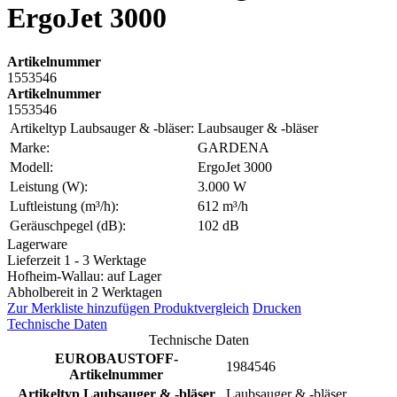
ErgoJet 3000
Artikelnummer
1553546
Artikelnummer
1553546
Artikeltyp Laubsauger & -bläser:
Laubsauger & -bläser
Marke:
GARDENA
Modell:
ErgoJet 3000
Leistung (W):
3.000 W
Luftleistung (m³/h):
612 m³/h
Geräuschpegel (dB):
102 dB
Lagerware
Lieferzeit 1 - 3 Werktage
Hofheim-Wallau: auf Lager
Abholbereit in 2 Werktagen
Zur Merkliste hinzufügen
Produktvergleich
Drucken
Technische Daten
Technische Daten
EUROBAUSTOFF-
1984546
Artikelnummer
Artikeltyp Laubsauger & -bläser
Laubsauger & -bläser