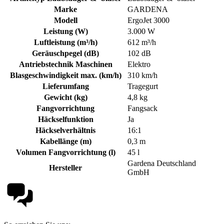
Marke
GARDENA
Modell
ErgoJet 3000
Leistung (W)
3.000 W
Luftleistung (m³/h)
612 m³/h
Geräuschpegel (dB)
102 dB
Antriebstechnik Maschinen
Elektro
Blasgeschwindigkeit max. (km/h)
310 km/h
Lieferumfang
Tragegurt
Gewicht (kg)
4,8 kg
Fangvorrichtung
Fangsack
Häckselfunktion
Ja
Häckselverhältnis
16:1
Kabellänge (m)
0,3 m
Volumen Fangvorrichtung (l)
45 l
Gardena Deutschland
Hersteller
GmbH