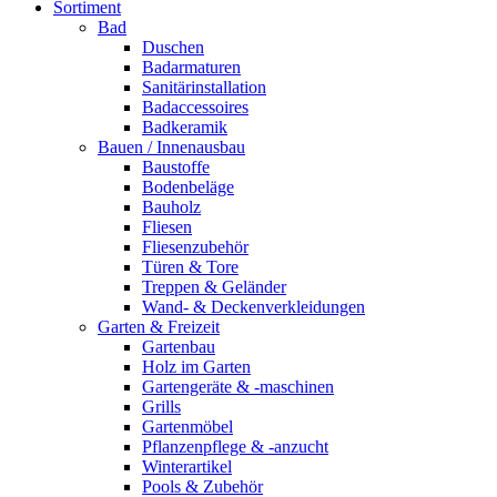
Sortiment
Bad
Duschen
Badarmaturen
Sanitärinstallation
Badaccessoires
Badkeramik
Bauen / Innenausbau
Baustoffe
Bodenbeläge
Bauholz
Fliesen
Fliesenzubehör
Türen & Tore
Treppen & Geländer
Wand- & Deckenverkleidungen
Garten & Freizeit
Gartenbau
Holz im Garten
Gartengeräte & -maschinen
Grills
Gartenmöbel
Pflanzenpflege & -anzucht
Winterartikel
Pools & Zubehör