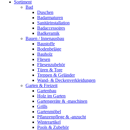
Sortiment
Bad
Duschen
Badarmaturen
Sanitärinstallation
Badaccessoires
Badkeramik
Bauen / Innenausbau
Baustoffe
Bodenbeläge
Bauholz
Fliesen
Fliesenzubehör
Türen & Tore
Treppen & Geländer
Wand- & Deckenverkleidungen
Garten & Freizeit
Gartenbau
Holz im Garten
Gartengeräte & -maschinen
Grills
Gartenmöbel
Pflanzenpflege & -anzucht
Winterartikel
Pools & Zubehör