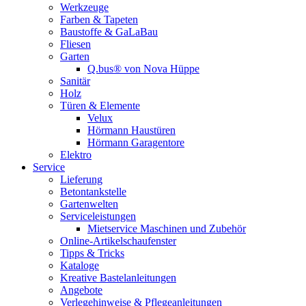
Werkzeuge
Farben & Tapeten
Baustoffe & GaLaBau
Fliesen
Garten
Q.bus® von Nova Hüppe
Sanitär
Holz
Türen & Elemente
Velux
Hörmann Haustüren
Hörmann Garagentore
Elektro
Service
Lieferung
Betontankstelle
Gartenwelten
Serviceleistungen
Mietservice Maschinen und Zubehör
Online-Artikelschaufenster
Tipps & Tricks
Kataloge
Kreative Bastelanleitungen
Angebote
Verlegehinweise & Pflegeanleitungen