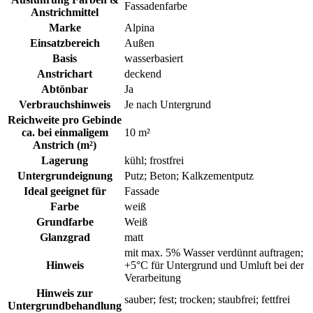
Fassadenfarbe
Anstrichmittel
Marke
Alpina
Einsatzbereich
Außen
Basis
wasserbasiert
Anstrichart
deckend
Abtönbar
Ja
Verbrauchshinweis
Je nach Untergrund
Reichweite pro Gebinde
ca. bei einmaligem
10 m²
Anstrich (m²)
Lagerung
kühl; frostfrei
Untergrundeignung
Putz; Beton; Kalkzementputz
Ideal geeignet für
Fassade
Farbe
weiß
Grundfarbe
Weiß
Glanzgrad
matt
mit max. 5% Wasser verdünnt auftragen;
Hinweis
+5°C für Untergrund und Umluft bei der
Verarbeitung
Hinweis zur
sauber; fest; trocken; staubfrei; fettfrei
Untergrundbehandlung