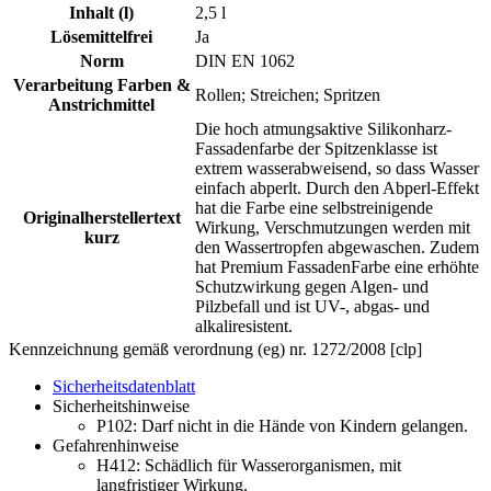
Inhalt (l)
2,5 l
Lösemittelfrei
Ja
Norm
DIN EN 1062
Verarbeitung Farben &
Rollen; Streichen; Spritzen
Anstrichmittel
Die hoch atmungsaktive Silikonharz-
Fassadenfarbe der Spitzenklasse ist
extrem wasserabweisend, so dass Wasser
einfach abperlt. Durch den Abperl-Effekt
hat die Farbe eine selbstreinigende
Originalherstellertext
Wirkung, Verschmutzungen werden mit
kurz
den Wassertropfen abgewaschen. Zudem
hat Premium FassadenFarbe eine erhöhte
Schutzwirkung gegen Algen- und
Pilzbefall und ist UV-, abgas- und
alkaliresistent.
Kennzeichnung gemäß verordnung (eg) nr. 1272/2008 [clp]
Sicherheitsdatenblatt
Sicherheitshinweise
P102:
Darf nicht in die Hände von Kindern gelangen.
Gefahrenhinweise
H412:
Schädlich für Wasserorganismen, mit
langfristiger Wirkung.