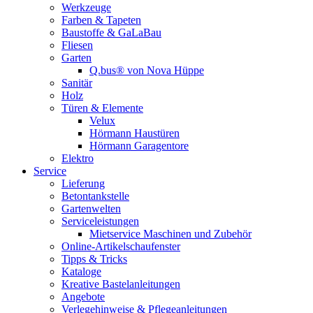
Werkzeuge
Farben & Tapeten
Baustoffe & GaLaBau
Fliesen
Garten
Q.bus® von Nova Hüppe
Sanitär
Holz
Türen & Elemente
Velux
Hörmann Haustüren
Hörmann Garagentore
Elektro
Service
Lieferung
Betontankstelle
Gartenwelten
Serviceleistungen
Mietservice Maschinen und Zubehör
Online-Artikelschaufenster
Tipps & Tricks
Kataloge
Kreative Bastelanleitungen
Angebote
Verlegehinweise & Pflegeanleitungen