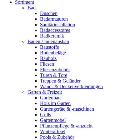
Sortiment
Bad
Duschen
Badarmaturen
Sanitärinstallation
Badaccessoires
Badkeramik
Bauen / Innenausbau
Baustoffe
Bodenbeläge
Bauholz
Fliesen
Fliesenzubehör
Türen & Tore
Treppen & Geländer
Wand- & Deckenverkleidungen
Garten & Freizeit
Gartenbau
Holz im Garten
Gartengeräte & -maschinen
Grills
Gartenmöbel
Pflanzenpflege & -anzucht
Winterartikel
Pools & Zubehör