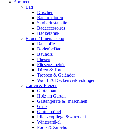
Sortiment
Bad
Duschen
Badarmaturen
Sanitärinstallation
Badaccessoires
Badkeramik
Bauen / Innenausbau
Baustoffe
Bodenbeläge
Bauholz
Fliesen
Fliesenzubehör
Türen & Tore
Treppen & Geländer
Wand- & Deckenverkleidungen
Garten & Freizeit
Gartenbau
Holz im Garten
Gartengeräte & -maschinen
Grills
Gartenmöbel
Pflanzenpflege & -anzucht
Winterartikel
Pools & Zubehör