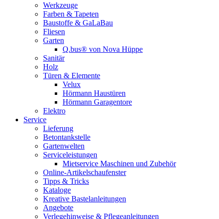
Werkzeuge
Farben & Tapeten
Baustoffe & GaLaBau
Fliesen
Garten
Q.bus® von Nova Hüppe
Sanitär
Holz
Türen & Elemente
Velux
Hörmann Haustüren
Hörmann Garagentore
Elektro
Service
Lieferung
Betontankstelle
Gartenwelten
Serviceleistungen
Mietservice Maschinen und Zubehör
Online-Artikelschaufenster
Tipps & Tricks
Kataloge
Kreative Bastelanleitungen
Angebote
Verlegehinweise & Pflegeanleitungen