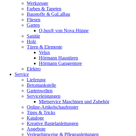
Werkzeuge
Farben & Tapeten
Baustoffe & GaLaBau
Fliesen
Garten
Q.bus® von Nova Hüppe
Sanitär
Holz
Türen & Elemente
Velux
Hörmann Haustüren
Hörmann Garagentore
Elektro
Service
Lieferung
Betontankstelle
Gartenwelten
Serviceleistungen
Mietservice Maschinen und Zubehör
Online-Artikelschaufenster
Tipps & Tricks
Kataloge
Kreative Bastelanleitungen
Angebote
Verlegehinweise & Pflegeanleitungen