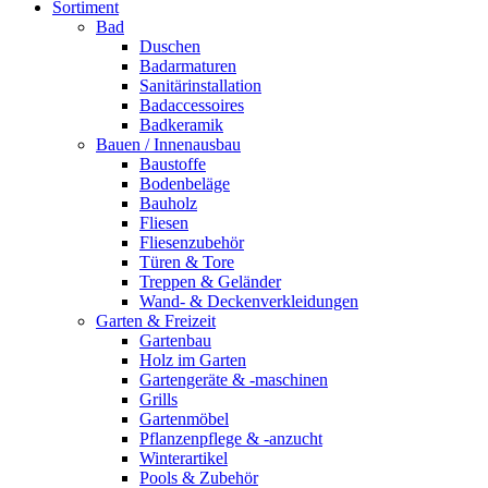
Sortiment
Bad
Duschen
Badarmaturen
Sanitärinstallation
Badaccessoires
Badkeramik
Bauen / Innenausbau
Baustoffe
Bodenbeläge
Bauholz
Fliesen
Fliesenzubehör
Türen & Tore
Treppen & Geländer
Wand- & Deckenverkleidungen
Garten & Freizeit
Gartenbau
Holz im Garten
Gartengeräte & -maschinen
Grills
Gartenmöbel
Pflanzenpflege & -anzucht
Winterartikel
Pools & Zubehör