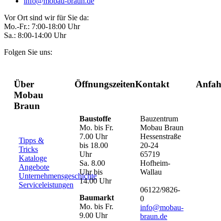
info@mobau-braun.de
Vor Ort sind wir für Sie da:
Mo.-Fr.: 7:00-18:00 Uhr
Sa.: 8:00-14:00 Uhr
Folgen Sie uns:
Über
Öffnungszeiten
Kontakt
Anfah
Mobau
Braun
Baustoffe
Bauzentrum
Mo. bis Fr.
Mobau Braun
7.00 Uhr
Hessenstraße
Tipps &
bis 18.00
20-24
Tricks
Uhr
65719
Kataloge
Sa. 8.00
Hofheim-
Angebote
Uhr bis
Wallau
Unternehmensgeschichte
14.00 Uhr
Serviceleistungen
06122/9826-
Baumarkt
0
Mo. bis Fr.
info@mobau-
9.00 Uhr
braun.de