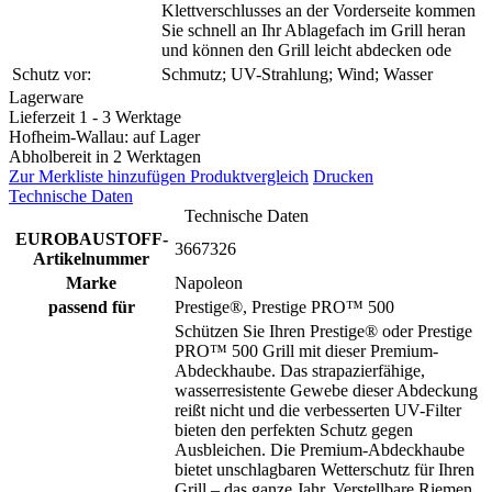
Klettverschlusses an der Vorderseite kommen
Sie schnell an Ihr Ablagefach im Grill heran
und können den Grill leicht abdecken ode
Schutz vor:
Schmutz; UV-Strahlung; Wind; Wasser
Lagerware
Lieferzeit 1 - 3 Werktage
Hofheim-Wallau: auf Lager
Abholbereit in 2 Werktagen
Zur Merkliste hinzufügen
Produktvergleich
Drucken
Technische Daten
Technische Daten
EUROBAUSTOFF-
3667326
Artikelnummer
Marke
Napoleon
passend für
Prestige®, Prestige PRO™ 500
Schützen Sie Ihren Prestige® oder Prestige
PRO™ 500 Grill mit dieser Premium-
Abdeckhaube. Das strapazierfähige,
wasserresistente Gewebe dieser Abdeckung
reißt nicht und die verbesserten UV-Filter
bieten den perfekten Schutz gegen
Ausbleichen. Die Premium-Abdeckhaube
bietet unschlagbaren Wetterschutz für Ihren
Grill – das ganze Jahr. Verstellbare Riemen