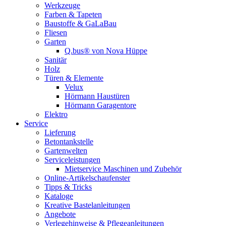
Werkzeuge
Farben & Tapeten
Baustoffe & GaLaBau
Fliesen
Garten
Q.bus® von Nova Hüppe
Sanitär
Holz
Türen & Elemente
Velux
Hörmann Haustüren
Hörmann Garagentore
Elektro
Service
Lieferung
Betontankstelle
Gartenwelten
Serviceleistungen
Mietservice Maschinen und Zubehör
Online-Artikelschaufenster
Tipps & Tricks
Kataloge
Kreative Bastelanleitungen
Angebote
Verlegehinweise & Pflegeanleitungen