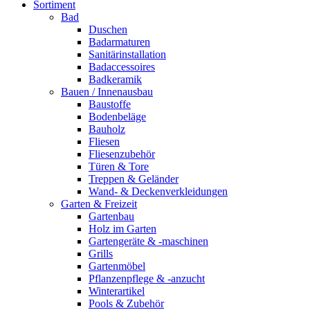
Sortiment
Bad
Duschen
Badarmaturen
Sanitärinstallation
Badaccessoires
Badkeramik
Bauen / Innenausbau
Baustoffe
Bodenbeläge
Bauholz
Fliesen
Fliesenzubehör
Türen & Tore
Treppen & Geländer
Wand- & Deckenverkleidungen
Garten & Freizeit
Gartenbau
Holz im Garten
Gartengeräte & -maschinen
Grills
Gartenmöbel
Pflanzenpflege & -anzucht
Winterartikel
Pools & Zubehör