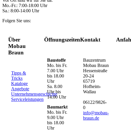
Vor Ort sind wir für Sie da:
Mo.-Fr.: 7:00-18:00 Uhr
Sa.: 8:00-14:00 Uhr
Folgen Sie uns:
Über
Öffnungszeiten
Kontakt
Anfah
Mobau
Braun
Baustoffe
Bauzentrum
Mo. bis Fr.
Mobau Braun
7.00 Uhr
Hessenstraße
Tipps &
bis 18.00
20-24
Tricks
Uhr
65719
Kataloge
Sa. 8.00
Hofheim-
Angebote
Uhr bis
Wallau
Unternehmensgeschichte
14.00 Uhr
Serviceleistungen
06122/9826-
Baumarkt
0
Mo. bis Fr.
info@mobau-
9.00 Uhr
braun.de
bis 18.00
Uhr