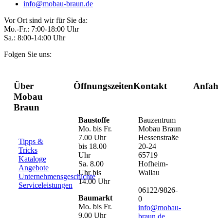
info@mobau-braun.de
Vor Ort sind wir für Sie da:
Mo.-Fr.: 7:00-18:00 Uhr
Sa.: 8:00-14:00 Uhr
Folgen Sie uns:
Über
Öffnungszeiten
Kontakt
Anfah
Mobau
Braun
Baustoffe
Bauzentrum
Mo. bis Fr.
Mobau Braun
7.00 Uhr
Hessenstraße
Tipps &
bis 18.00
20-24
Tricks
Uhr
65719
Kataloge
Sa. 8.00
Hofheim-
Angebote
Uhr bis
Wallau
Unternehmensgeschichte
14.00 Uhr
Serviceleistungen
06122/9826-
Baumarkt
0
Mo. bis Fr.
info@mobau-
9.00 Uhr
braun.de