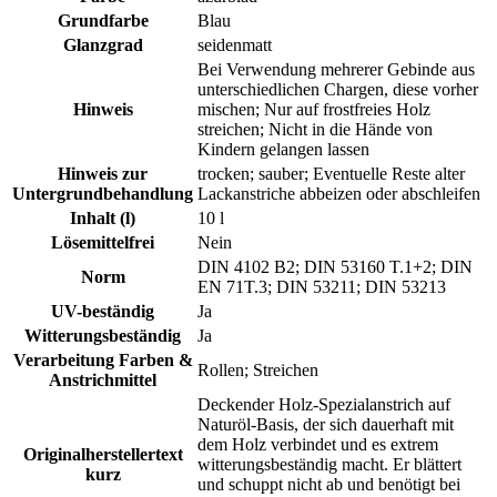
Grundfarbe
Blau
Glanzgrad
seidenmatt
Bei Verwendung mehrerer Gebinde aus
unterschiedlichen Chargen, diese vorher
Hinweis
mischen; Nur auf frostfreies Holz
streichen; Nicht in die Hände von
Kindern gelangen lassen
Hinweis zur
trocken; sauber; Eventuelle Reste alter
Untergrundbehandlung
Lackanstriche abbeizen oder abschleifen
Inhalt (l)
10 l
Lösemittelfrei
Nein
DIN 4102 B2; DIN 53160 T.1+2; DIN
Norm
EN 71T.3; DIN 53211; DIN 53213
UV-beständig
Ja
Witterungsbeständig
Ja
Verarbeitung Farben &
Rollen; Streichen
Anstrichmittel
Deckender Holz-Spezialanstrich auf
Naturöl-Basis, der sich dauerhaft mit
dem Holz verbindet und es extrem
Originalherstellertext
witterungsbeständig macht. Er blättert
kurz
und schuppt nicht ab und benötigt bei