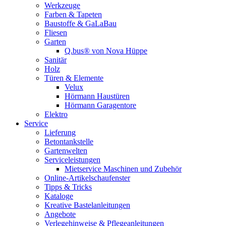
Werkzeuge
Farben & Tapeten
Baustoffe & GaLaBau
Fliesen
Garten
Q.bus® von Nova Hüppe
Sanitär
Holz
Türen & Elemente
Velux
Hörmann Haustüren
Hörmann Garagentore
Elektro
Service
Lieferung
Betontankstelle
Gartenwelten
Serviceleistungen
Mietservice Maschinen und Zubehör
Online-Artikelschaufenster
Tipps & Tricks
Kataloge
Kreative Bastelanleitungen
Angebote
Verlegehinweise & Pflegeanleitungen