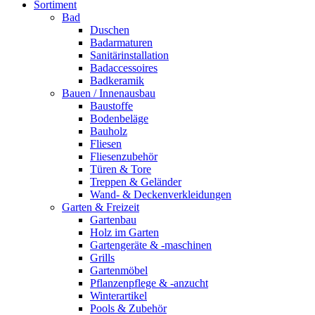
Sortiment
Bad
Duschen
Badarmaturen
Sanitärinstallation
Badaccessoires
Badkeramik
Bauen / Innenausbau
Baustoffe
Bodenbeläge
Bauholz
Fliesen
Fliesenzubehör
Türen & Tore
Treppen & Geländer
Wand- & Deckenverkleidungen
Garten & Freizeit
Gartenbau
Holz im Garten
Gartengeräte & -maschinen
Grills
Gartenmöbel
Pflanzenpflege & -anzucht
Winterartikel
Pools & Zubehör