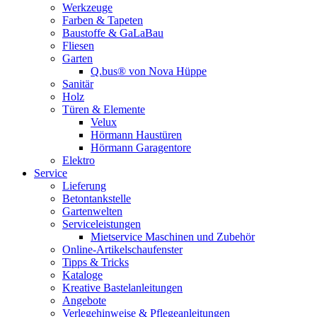
Werkzeuge
Farben & Tapeten
Baustoffe & GaLaBau
Fliesen
Garten
Q.bus® von Nova Hüppe
Sanitär
Holz
Türen & Elemente
Velux
Hörmann Haustüren
Hörmann Garagentore
Elektro
Service
Lieferung
Betontankstelle
Gartenwelten
Serviceleistungen
Mietservice Maschinen und Zubehör
Online-Artikelschaufenster
Tipps & Tricks
Kataloge
Kreative Bastelanleitungen
Angebote
Verlegehinweise & Pflegeanleitungen