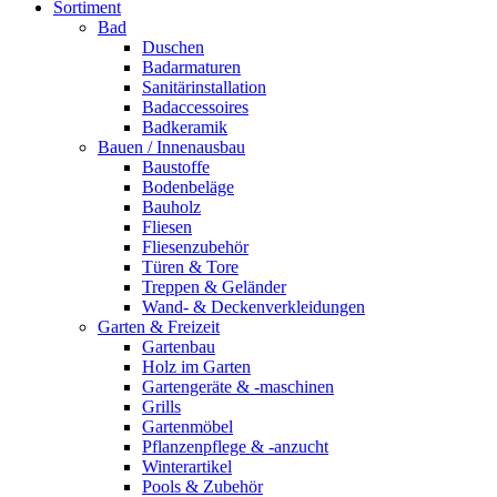
Sortiment
Bad
Duschen
Badarmaturen
Sanitärinstallation
Badaccessoires
Badkeramik
Bauen / Innenausbau
Baustoffe
Bodenbeläge
Bauholz
Fliesen
Fliesenzubehör
Türen & Tore
Treppen & Geländer
Wand- & Deckenverkleidungen
Garten & Freizeit
Gartenbau
Holz im Garten
Gartengeräte & -maschinen
Grills
Gartenmöbel
Pflanzenpflege & -anzucht
Winterartikel
Pools & Zubehör