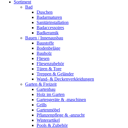
Sortiment
Bad
Duschen
Badarmaturen
Sanitärinstallation
Badaccessoires
Badkeramik
Bauen / Innenausbau
Baustoffe
Bodenbeläge
Bauholz
Fliesen
Fliesenzubehör
Türen & Tore
Treppen & Geländer
Wand- & Deckenverkleidungen
Garten & Freizeit
Gartenbau
Holz im Garten
Gartengeräte & -maschinen
Grills
Gartenmöbel
Pflanzenpflege & -anzucht
Winterartikel
Pools & Zubehör