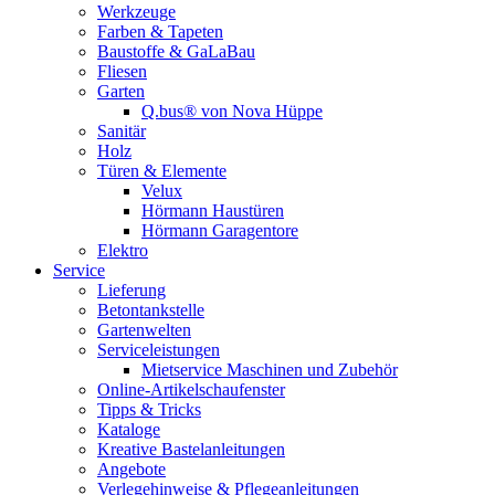
Werkzeuge
Farben & Tapeten
Baustoffe & GaLaBau
Fliesen
Garten
Q.bus® von Nova Hüppe
Sanitär
Holz
Türen & Elemente
Velux
Hörmann Haustüren
Hörmann Garagentore
Elektro
Service
Lieferung
Betontankstelle
Gartenwelten
Serviceleistungen
Mietservice Maschinen und Zubehör
Online-Artikelschaufenster
Tipps & Tricks
Kataloge
Kreative Bastelanleitungen
Angebote
Verlegehinweise & Pflegeanleitungen