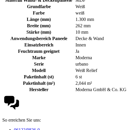
Material Wand- & Deckenpaneele
MDF
Grundfarbe
Weiß
Farbe
weiß
Länge (mm)
1.300 mm
Breite (mm)
262 mm
Stärke (mm)
10 mm
Anwendungsbereich Paneele
Decke & Wand
Einsatzbereich
Innen
Feuchtraum geeignet
Ja
Marke
Moderna
Serie
urbano
Modell
Weiß Relief
Paketinhalt (st)
6 st
Paketinhalt (m²)
2,044 m²
Hersteller
Moderna GmbH & Co. KG
So erreichen Sie uns:
06122/9826-0