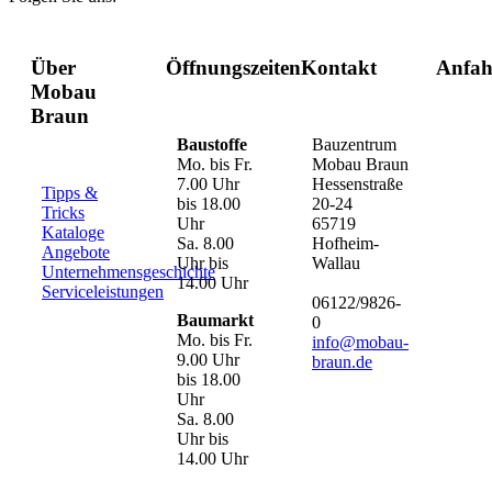
Über
Öffnungszeiten
Kontakt
Anfah
Mobau
Braun
Baustoffe
Bauzentrum
Mo. bis Fr.
Mobau Braun
7.00 Uhr
Hessenstraße
Tipps &
bis 18.00
20-24
Tricks
Uhr
65719
Kataloge
Sa. 8.00
Hofheim-
Angebote
Uhr bis
Wallau
Unternehmensgeschichte
14.00 Uhr
Serviceleistungen
06122/9826-
Baumarkt
0
Mo. bis Fr.
info@mobau-
9.00 Uhr
braun.de
bis 18.00
Uhr
Sa. 8.00
Uhr bis
14.00 Uhr