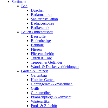
Sortiment
Bad
Duschen
Badarmaturen
Sanitärinstallation
Badaccessoires
Badkeramik
Bauen / Innenausbau
Baustoffe
Bodenbeläge
Bauholz
Fliesen
Fliesenzubehör
Türen & Tore
Treppen & Geländer
Wand- & Deckenverkleidungen
Garten & Freizeit
Gartenbau
Holz im Garten
Gartengeräte & -maschinen
Grills
Gartenmöbel
Pflanzenpflege & -anzucht
Winterartikel
Pools & Zubehör