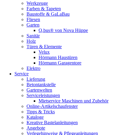
Werkzeuge
Farben & Tapeten
Baustoffe & GaLaBau
Fliesen
Garten
Q.bus® von Nova Hüppe
Sanitär
Holz
Türen & Elemente
Velux
Hörmann Haustüren
Hörmann Garagentore
Elektro
Service
Lieferung
Betontankstelle
Gartenwelten
Serviceleistungen
Mietservice Maschinen und Zubehör
Online-Artikelschaufenster
Tipps & Tricks
Kataloge
Kreative Bastelanleitungen
Angebote
Verlegehinweise & Pflegeanleitungen