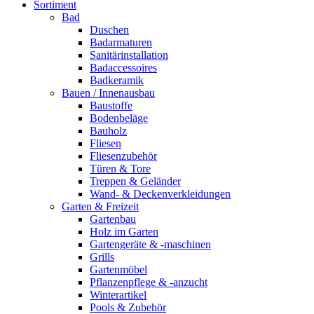
Sortiment
Bad
Duschen
Badarmaturen
Sanitärinstallation
Badaccessoires
Badkeramik
Bauen / Innenausbau
Baustoffe
Bodenbeläge
Bauholz
Fliesen
Fliesenzubehör
Türen & Tore
Treppen & Geländer
Wand- & Deckenverkleidungen
Garten & Freizeit
Gartenbau
Holz im Garten
Gartengeräte & -maschinen
Grills
Gartenmöbel
Pflanzenpflege & -anzucht
Winterartikel
Pools & Zubehör