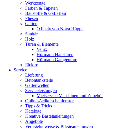
Werkzeuge
Farben & Tapeten
Baustoffe & GaLaBau
Fliesen
Garten
Q.bus® von Nova Hüppe
Sanitär
Holz
Türen & Elemente
Velux
Hörmann Haustüren
Hörmann Garagentore
Elektro
Service
Lieferung
Betontankstelle
Gartenwelten
Serviceleistungen
Mietservice Maschinen und Zubehör
Online-Artikelschaufenster
Tipps & Tricks
Kataloge
Kreative Bastelanleitungen
Angebote
Verlegehinweise & Pflegeanleitungen