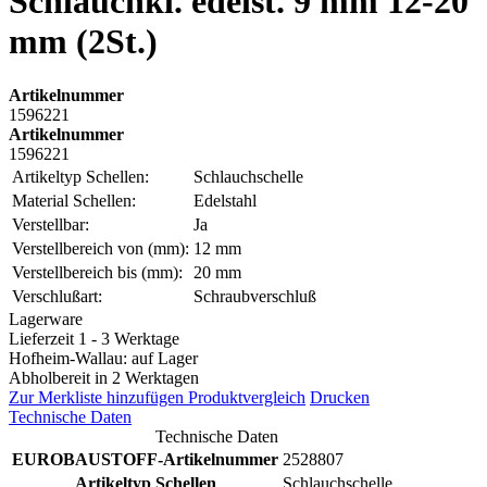
Schlauchkl. edelst. 9 mm 12-20
mm (2St.)
Artikelnummer
1596221
Artikelnummer
1596221
Artikeltyp Schellen:
Schlauchschelle
Material Schellen:
Edelstahl
Verstellbar:
Ja
Verstellbereich von (mm):
12 mm
Verstellbereich bis (mm):
20 mm
Verschlußart:
Schraubverschluß
Lagerware
Lieferzeit 1 - 3 Werktage
Hofheim-Wallau: auf Lager
Abholbereit in 2 Werktagen
Zur Merkliste hinzufügen
Produktvergleich
Drucken
Technische Daten
Technische Daten
EUROBAUSTOFF-Artikelnummer
2528807
Artikeltyp Schellen
Schlauchschelle