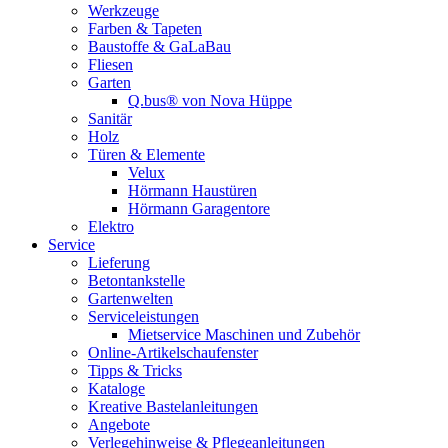
Werkzeuge
Farben & Tapeten
Baustoffe & GaLaBau
Fliesen
Garten
Q.bus® von Nova Hüppe
Sanitär
Holz
Türen & Elemente
Velux
Hörmann Haustüren
Hörmann Garagentore
Elektro
Service
Lieferung
Betontankstelle
Gartenwelten
Serviceleistungen
Mietservice Maschinen und Zubehör
Online-Artikelschaufenster
Tipps & Tricks
Kataloge
Kreative Bastelanleitungen
Angebote
Verlegehinweise & Pflegeanleitungen