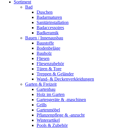
Sortiment
Bad
Duschen
Badarmaturen
Sanitärinstallation
Badaccessoires
Badkeramik
Bauen / Innenausbau
Baustoffe
Bodenbeläge
Bauholz
Fliesen
Fliesenzubehör
Türen & Tore
Treppen & Geländer
Wand- & Deckenverkleidungen
Garten & Freizeit
Gartenbau
Holz im Garten
Gartengeräte & -maschinen
Grills
Gartenmöbel
Pflanzenpflege & -anzucht
Winterartikel
Pools & Zubehör