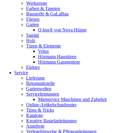
Werkzeuge
Farben & Tapeten
Baustoffe & GaLaBau
Fliesen
Garten
Q.bus® von Nova Hüppe
Sanitär
Holz
Türen & Elemente
Velux
Hörmann Haustüren
Hörmann Garagentore
Elektro
Service
Lieferung
Betontankstelle
Gartenwelten
Serviceleistungen
Mietservice Maschinen und Zubehör
Online-Artikelschaufenster
Tipps & Tricks
Kataloge
Kreative Bastelanleitungen
Angebote
Verlegehinweise & Pflegeanleitungen