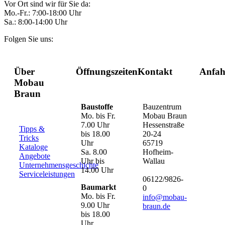
Vor Ort sind wir für Sie da:
Mo.-Fr.: 7:00-18:00 Uhr
Sa.: 8:00-14:00 Uhr
Folgen Sie uns:
Über
Öffnungszeiten
Kontakt
Anfah
Mobau
Braun
Baustoffe
Bauzentrum
Mo. bis Fr.
Mobau Braun
7.00 Uhr
Hessenstraße
Tipps &
bis 18.00
20-24
Tricks
Uhr
65719
Kataloge
Sa. 8.00
Hofheim-
Angebote
Uhr bis
Wallau
Unternehmensgeschichte
14.00 Uhr
Serviceleistungen
06122/9826-
Baumarkt
0
Mo. bis Fr.
info@mobau-
9.00 Uhr
braun.de
bis 18.00
Uhr