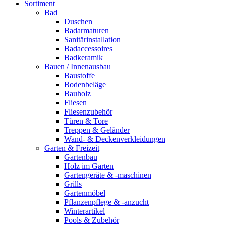
Sortiment
Bad
Duschen
Badarmaturen
Sanitärinstallation
Badaccessoires
Badkeramik
Bauen / Innenausbau
Baustoffe
Bodenbeläge
Bauholz
Fliesen
Fliesenzubehör
Türen & Tore
Treppen & Geländer
Wand- & Deckenverkleidungen
Garten & Freizeit
Gartenbau
Holz im Garten
Gartengeräte & -maschinen
Grills
Gartenmöbel
Pflanzenpflege & -anzucht
Winterartikel
Pools & Zubehör