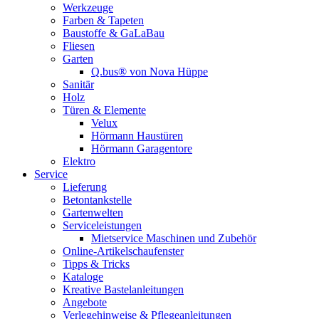
Werkzeuge
Farben & Tapeten
Baustoffe & GaLaBau
Fliesen
Garten
Q.bus® von Nova Hüppe
Sanitär
Holz
Türen & Elemente
Velux
Hörmann Haustüren
Hörmann Garagentore
Elektro
Service
Lieferung
Betontankstelle
Gartenwelten
Serviceleistungen
Mietservice Maschinen und Zubehör
Online-Artikelschaufenster
Tipps & Tricks
Kataloge
Kreative Bastelanleitungen
Angebote
Verlegehinweise & Pflegeanleitungen