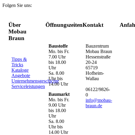
Folgen Sie uns:
Über
Öffnungszeiten
Kontakt
Anfah
Mobau
Braun
Baustoffe
Bauzentrum
Mo. bis Fr.
Mobau Braun
7.00 Uhr
Hessenstraße
Tipps &
bis 18.00
20-24
Tricks
Uhr
65719
Kataloge
Sa. 8.00
Hofheim-
Angebote
Uhr bis
Wallau
Unternehmensgeschichte
14.00 Uhr
Serviceleistungen
06122/9826-
Baumarkt
0
Mo. bis Fr.
info@mobau-
9.00 Uhr
braun.de
bis 18.00
Uhr
Sa. 8.00
Uhr bis
14.00 Uhr