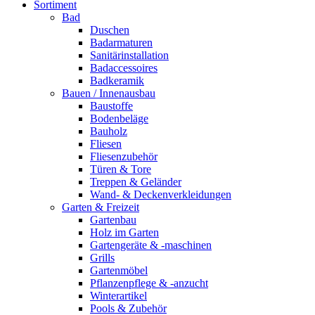
Sortiment
Bad
Duschen
Badarmaturen
Sanitärinstallation
Badaccessoires
Badkeramik
Bauen / Innenausbau
Baustoffe
Bodenbeläge
Bauholz
Fliesen
Fliesenzubehör
Türen & Tore
Treppen & Geländer
Wand- & Deckenverkleidungen
Garten & Freizeit
Gartenbau
Holz im Garten
Gartengeräte & -maschinen
Grills
Gartenmöbel
Pflanzenpflege & -anzucht
Winterartikel
Pools & Zubehör