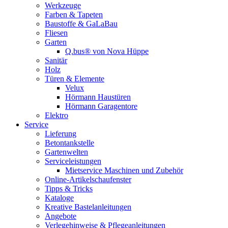
Werkzeuge
Farben & Tapeten
Baustoffe & GaLaBau
Fliesen
Garten
Q.bus® von Nova Hüppe
Sanitär
Holz
Türen & Elemente
Velux
Hörmann Haustüren
Hörmann Garagentore
Elektro
Service
Lieferung
Betontankstelle
Gartenwelten
Serviceleistungen
Mietservice Maschinen und Zubehör
Online-Artikelschaufenster
Tipps & Tricks
Kataloge
Kreative Bastelanleitungen
Angebote
Verlegehinweise & Pflegeanleitungen