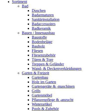
Sortiment
Bad
Duschen
Badarmaturen
Sanitärinstallation
Badaccessoires
Badkeramik
Bauen / Innenausbau
Baustoffe
Bodenbeläge
Bauholz
Fliesen
Fliesenzubehör
Türen & Tore
Treppen & Geländer
Wand- & Deckenverkleidungen
Garten & Freizeit
Gartenbau
Holz im Garten
Gartengeräte & -maschinen
Grills
Gartenmöbel
Pflanzenpflege & -anzucht
Winterartikel
Pools & Zubehör