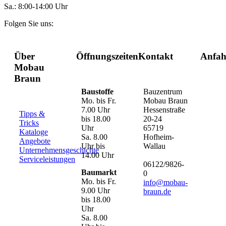
Sa.: 8:00-14:00 Uhr
Folgen Sie uns:
Über
Öffnungszeiten
Kontakt
Anfah
Mobau
Braun
Baustoffe
Bauzentrum
Mo. bis Fr.
Mobau Braun
7.00 Uhr
Hessenstraße
Tipps &
bis 18.00
20-24
Tricks
Uhr
65719
Kataloge
Sa. 8.00
Hofheim-
Angebote
Uhr bis
Wallau
Unternehmensgeschichte
14.00 Uhr
Serviceleistungen
06122/9826-
Baumarkt
0
Mo. bis Fr.
info@mobau-
9.00 Uhr
braun.de
bis 18.00
Uhr
Sa. 8.00