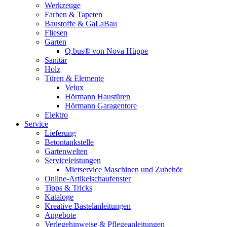
Werkzeuge
Farben & Tapeten
Baustoffe & GaLaBau
Fliesen
Garten
Q.bus® von Nova Hüppe
Sanitär
Holz
Türen & Elemente
Velux
Hörmann Haustüren
Hörmann Garagentore
Elektro
Service
Lieferung
Betontankstelle
Gartenwelten
Serviceleistungen
Mietservice Maschinen und Zubehör
Online-Artikelschaufenster
Tipps & Tricks
Kataloge
Kreative Bastelanleitungen
Angebote
Verlegehinweise & Pflegeanleitungen