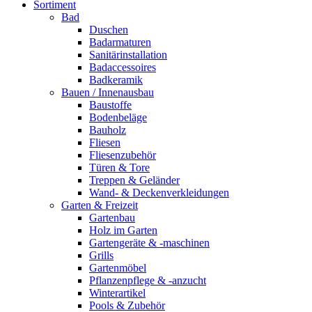
Sortiment
Bad
Duschen
Badarmaturen
Sanitärinstallation
Badaccessoires
Badkeramik
Bauen / Innenausbau
Baustoffe
Bodenbeläge
Bauholz
Fliesen
Fliesenzubehör
Türen & Tore
Treppen & Geländer
Wand- & Deckenverkleidungen
Garten & Freizeit
Gartenbau
Holz im Garten
Gartengeräte & -maschinen
Grills
Gartenmöbel
Pflanzenpflege & -anzucht
Winterartikel
Pools & Zubehör